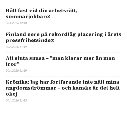
Håll fast vid din arbetsrätt,
sommarjobbare!
30.4.2026 12:50
Finland nere på rekordlåg placering i årets
pressfrihetsindex
30.4.2026 11:49
Att sluta snusa – ”man klarar mer än man
tror”
30.4.2026 11:49
Krönika: Jag har fortfarande inte nått mina
ungdomsdrömmar – och kanske är det helt
okej
30.4.2026 11:45