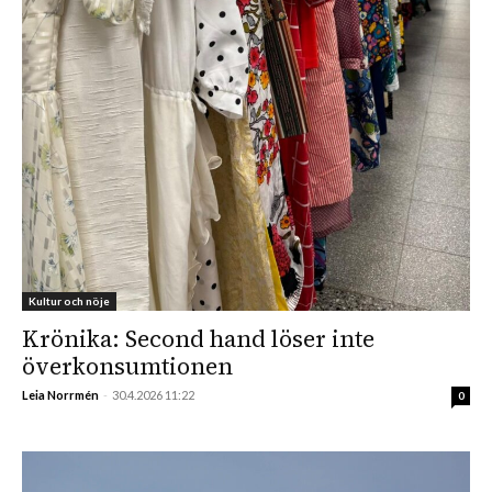
Kultur och nöje
Krönika: Second hand löser inte
överkonsumtionen
Leia Norrmén
-
30.4.2026 11:22
0