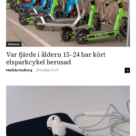
Nyheter
Var fjärde i åldern 15–24 har kört
elsparkcykel berusad
Matilda Hedberg
-
29.4.2026 13:27
0