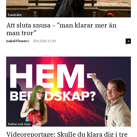
Samhälle
Att sluta snusa – ”man klarar mer än
man tror”
Isabel Flowers
-
30.4.2026 11:49
0
Kultur och nöje
Videoreportage: Skulle du klara dig i tre