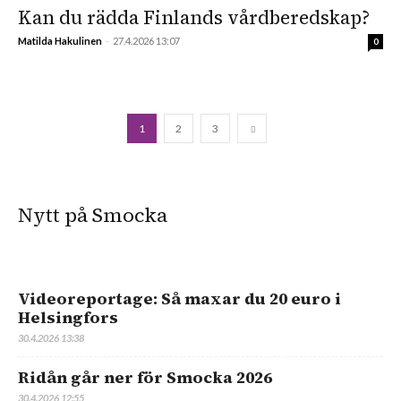
Kan du rädda Finlands vårdberedskap?
Matilda Hakulinen
-
27.4.2026 13:07
0
1
2
3
Nytt på Smocka
Videoreportage: Så maxar du 20 euro i
Helsingfors
30.4.2026 13:38
Ridån går ner för Smocka 2026
30.4.2026 12:55