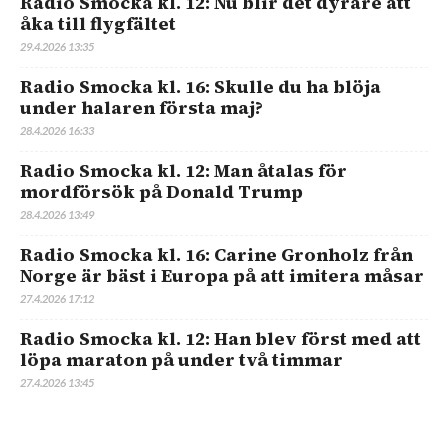
Radio Smocka kl. 12: Nu blir det dyrare att
åka till flygfältet
29.4.2026 13:35
Radio Smocka kl. 16: Skulle du ha blöja
under halaren första maj?
28.4.2026 16:33
Radio Smocka kl. 12: Man åtalas för
mordförsök på Donald Trump
28.4.2026 13:49
Radio Smocka kl. 16: Carine Gronholz från
Norge är bäst i Europa på att imitera måsar
27.4.2026 17:12
Radio Smocka kl. 12: Han blev först med att
löpa maraton på under två timmar
27.4.2026 13:45