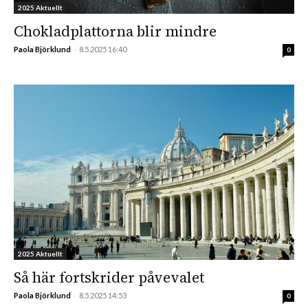
2025 Aktuellt
Chokladplattorna blir mindre
Paola Björklund
-
8.5.2025 16:40
0
2025 Aktuellt
Så här fortskrider påvevalet
Paola Björklund
-
8.5.2025 14:53
0