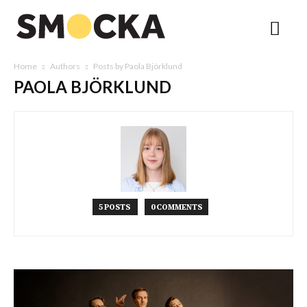
Home
Authors
Posts by Paola Björklund
PAOLA BJÖRKLUND
5 POSTS
0 COMMENTS