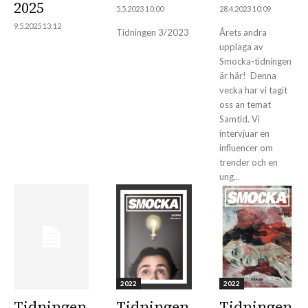
2025
5.5.2023 10:00
28.4.2023 10:09
9.5.2025 13:12
Tidningen 3/2023
Årets andra
upplaga av
Smocka-tidningen
är här! Denna
vecka har vi tagit
oss an temat
Samtid. Vi
intervjuar en
influencer om
trender och en
ung...
2022
2022
Tidningen
Tidningen
Tidningen