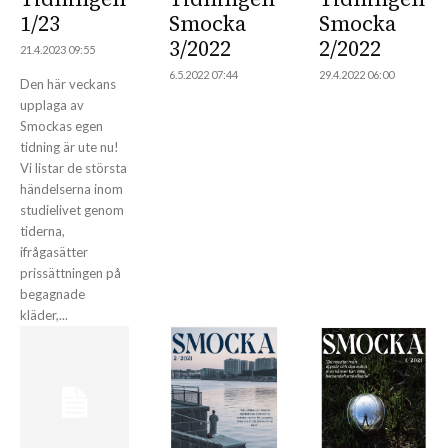
1/23
Smocka
Smocka
3/2022
2/2022
21.4.2023 09:55
6.5.2022 07:44
29.4.2022 06:00
Den här veckans
upplaga av
Smockas egen
tidning är ute nu!
Vi listar de största
händelserna inom
studielivet genom
tiderna,
ifrågasätter
prissättningen på
begagnade
kläder,...