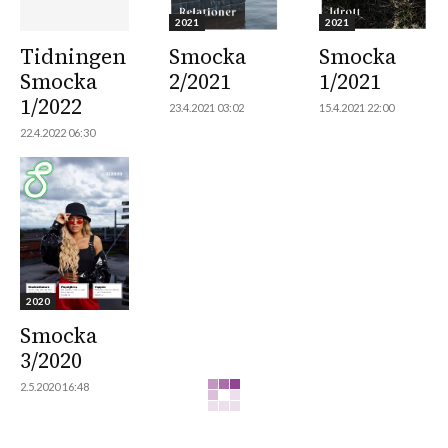
2021
2021
Tidningen
Smocka
Smocka
Smocka
2/2021
1/2021
1/2022
23.4.2021 03:02
15.4.2021 22:00
22.4.2022 06:30
2020
Smocka
3/2020
2.5.2020 16:48