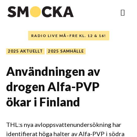
RADIO LIVE MÅ–FRE KL. 12 & 16!
2025 AKTUELLT
2025 SAMHÄLLE
Användningen av
drogen Alfa-PVP
ökar i Finland
THL:s nya avloppsvattenundersökning har
identifierat höga halter av Alfa-PVP i södra