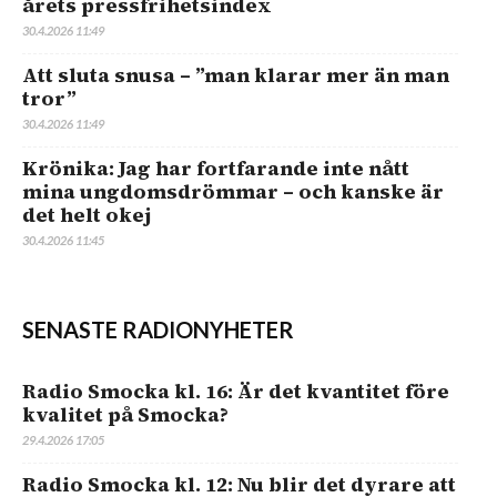
årets pressfrihetsindex
30.4.2026 11:49
Att sluta snusa – ”man klarar mer än man
tror”
30.4.2026 11:49
Krönika: Jag har fortfarande inte nått
mina ungdomsdrömmar – och kanske är
det helt okej
30.4.2026 11:45
SENASTE RADIONYHETER
Radio Smocka kl. 16: Är det kvantitet före
kvalitet på Smocka?
29.4.2026 17:05
Radio Smocka kl. 12: Nu blir det dyrare att