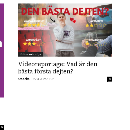
Kultur och nöje
Videoreportage: Vad är den
bästa första dejten?
Smocka
-
27.4.2026 11:31
0
0