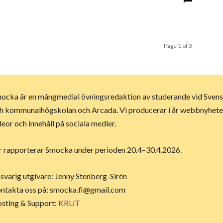
Page 1 of 3
ocka är en mångmedial övningsredaktion av studerande vid Svens
h kommunalhögskolan och Arcada. Vi producerar i år webbnyheter,
deor och innehåll på sociala medier.
år rapporterar Smocka under perioden 20.4–30.4.2026.
svarig utgivare: Jenny Stenberg-Sirén
ntakta oss på:
smocka.fi@gmail.com
sting & Support:
KRUT