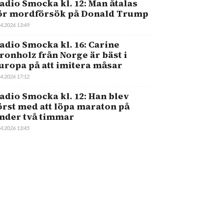
adio Smocka kl. 12: Man åtalas
ör mordförsök på Donald Trump
.4.2026 13:49
adio Smocka kl. 16: Carine
ronholz från Norge är bäst i
uropa på att imitera måsar
.4.2026 17:12
adio Smocka kl. 12: Han blev
örst med att löpa maraton på
nder två timmar
.4.2026 13:45