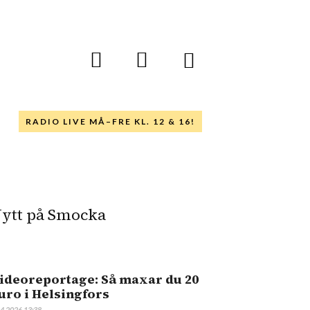
RADIO LIVE MÅ–FRE KL. 12 & 16!
ytt på Smocka
ideoreportage: Så maxar du 20
uro i Helsingfors
.4.2026 13:38