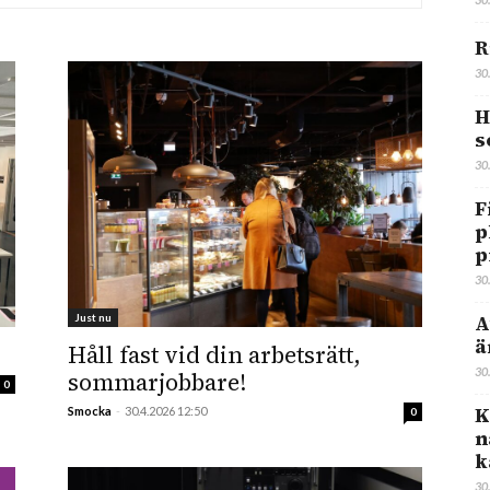
R
30
H
s
30
F
p
p
30
A
Just nu
ä
Håll fast vid din arbetsrätt,
30
sommarjobbare!
0
K
Smocka
-
30.4.2026 12:50
0
n
k
30