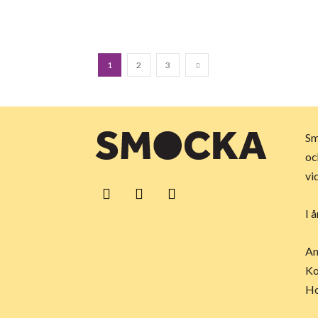
1
2
3
Sm
oc
vi
I 
An
Ko
Ho