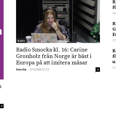
R
f
28
R
G
E
27
Radio
Radio Smocka kl. 16: Carine
R
Gronholz från Norge är bäst i
f
u
Europa på att imitera måsar
27
Smocka
-
27.4.2026 17:12
0
s
0