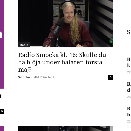
S
Radio
Radio Smocka kl. 16: Skulle du
R
ha blöja under halaren första
k
maj?
29
Smocka
-
28.4.2026 16:33
0
R
d
t
29
R
0
b
28