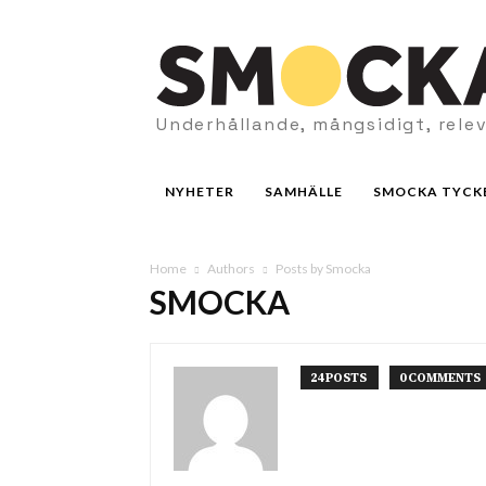
Underhållande, mångsidigt, rele
NYHETER
SAMHÄLLE
SMOCKA TYCK
Home
Authors
Posts by Smocka
SMOCKA
24 POSTS
0 COMMENTS