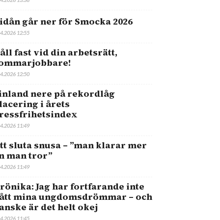
idån går ner för Smocka 2026
.4.2026 12:55
åll fast vid din arbetsrätt,
ommarjobbare!
.4.2026 12:50
inland nere på rekordlåg
lacering i årets
ressfrihetsindex
.4.2026 11:49
tt sluta snusa – ”man klarar mer
n man tror”
.4.2026 11:49
rönika: Jag har fortfarande inte
ått mina ungdomsdrömmar – och
anske är det helt okej
.4.2026 11:45