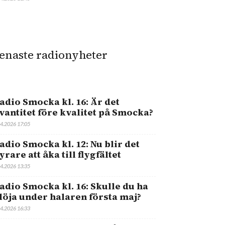
enaste radionyheter
adio Smocka kl. 16: Är det
vantitet före kvalitet på Smocka?
.4.2026 17:05
adio Smocka kl. 12: Nu blir det
yrare att åka till flygfältet
.4.2026 13:35
adio Smocka kl. 16: Skulle du ha
löja under halaren första maj?
.4.2026 16:33