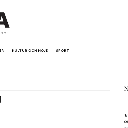
vant
ER
KULTUR OCH NÖJE
SPORT
N
V
e
30