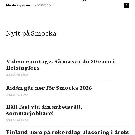
Manta Rejström
-
2.5.2025 15:58
0
Nytt på Smocka
Videoreportage: Så maxar du 20 euro i
Helsingfors
30.4.2026 13:38
Ridån går ner för Smocka 2026
30.4.2026 12:55
Håll fast vid din arbetsrätt,
sommarjobbare!
30.4.2026 12:50
Finland nere på rekordlåg placering i årets