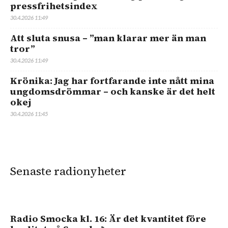
pressfrihetsindex
30.4.2026 11:49
Att sluta snusa – ”man klarar mer än man
tror”
30.4.2026 11:49
Krönika: Jag har fortfarande inte nått mina
ungdomsdrömmar – och kanske är det helt
okej
30.4.2026 11:45
Senaste radionyheter
Radio Smocka kl. 16: Är det kvantitet före