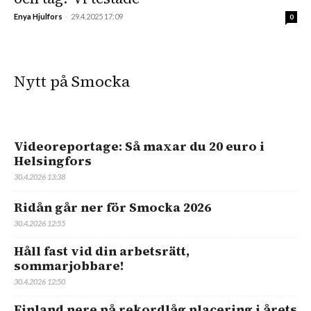
Enya Hjulfors
-
29.4.2025 17:09
0
Nytt på Smocka
Videoreportage: Så maxar du 20 euro i
Helsingfors
30.4.2026 13:38
Ridån går ner för Smocka 2026
30.4.2026 12:55
Håll fast vid din arbetsrätt,
sommarjobbare!
30.4.2026 12:50
Finland nere på rekordlåg placering i årets