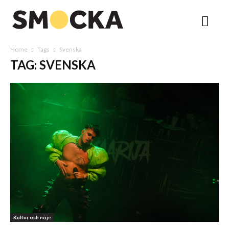
Home
Tags
Svenska
TAG: SVENSKA
Kultur och nöje