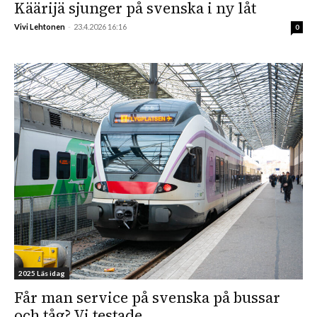
Käärijä sjunger på svenska i ny låt
Vivi Lehtonen
-
23.4.2026 16:16
0
2025 Läs idag
Får man service på svenska på bussar
och tåg? Vi testade