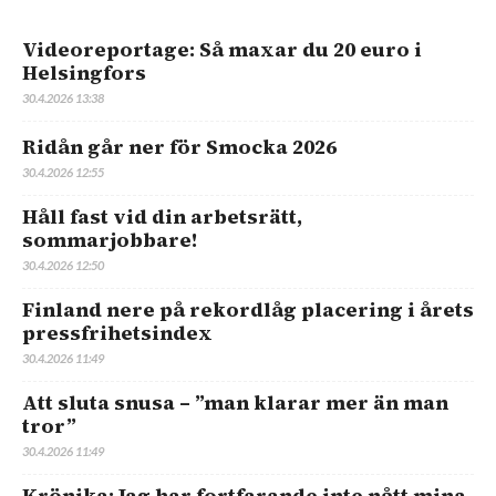
Videoreportage: Så maxar du 20 euro i
Helsingfors
30.4.2026 13:38
Ridån går ner för Smocka 2026
30.4.2026 12:55
Håll fast vid din arbetsrätt,
sommarjobbare!
30.4.2026 12:50
Finland nere på rekordlåg placering i årets
pressfrihetsindex
30.4.2026 11:49
Att sluta snusa – ”man klarar mer än man
tror”
30.4.2026 11:49
Krönika: Jag har fortfarande inte nått mina