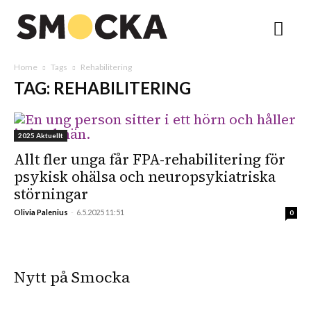
Home
Tags
Rehabilitering
TAG: REHABILITERING
2025 Aktuellt
Allt fler unga får FPA-rehabilitering för
psykisk ohälsa och neuropsykiatriska
störningar
Olivia Palenius
-
6.5.2025 11:51
0
Nytt på Smocka