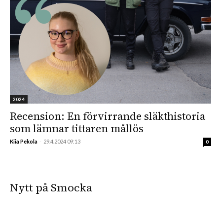
2024
Recension: En förvirrande släkthistoria
som lämnar tittaren mållös
Kiia Pekola
-
29.4.2024 09:13
0
Nytt på Smocka