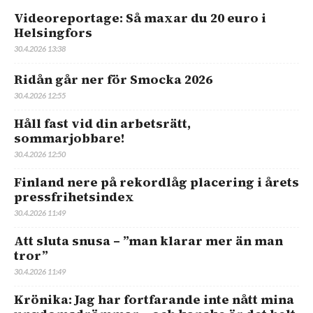
Videoreportage: Så maxar du 20 euro i
Helsingfors
30.4.2026 13:38
Ridån går ner för Smocka 2026
30.4.2026 12:55
Håll fast vid din arbetsrätt,
sommarjobbare!
30.4.2026 12:50
Finland nere på rekordlåg placering i årets
pressfrihetsindex
30.4.2026 11:49
Att sluta snusa – ”man klarar mer än man
tror”
30.4.2026 11:49
Krönika: Jag har fortfarande inte nått mina