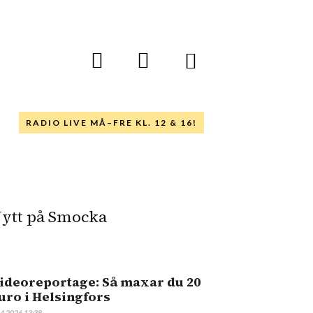
RADIO LIVE MÅ–FRE KL. 12 & 16!
ytt på Smocka
ideoreportage: Så maxar du 20
uro i Helsingfors
.4.2026 13:38