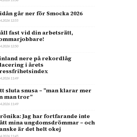
idån går ner för Smocka 2026
.4.2026 12:55
åll fast vid din arbetsrätt,
ommarjobbare!
.4.2026 12:50
inland nere på rekordlåg
lacering i årets
ressfrihetsindex
.4.2026 11:49
tt sluta snusa – ”man klarar mer
n man tror”
.4.2026 11:49
rönika: Jag har fortfarande inte
ått mina ungdomsdrömmar – och
anske är det helt okej
.4.2026 11:45