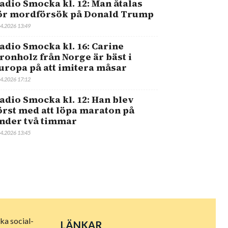
adio Smocka kl. 12: Man åtalas
ör mordförsök på Donald Trump
.4.2026 13:49
adio Smocka kl. 16: Carine
ronholz från Norge är bäst i
uropa på att imitera måsar
.4.2026 17:12
adio Smocka kl. 12: Han blev
örst med att löpa maraton på
nder två timmar
.4.2026 13:45
ka social-
LÄNKAR