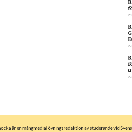
R
f
28
R
G
E
27
R
f
u
27
ocka är en mångmedial övningsredaktion av studerande vid Svens