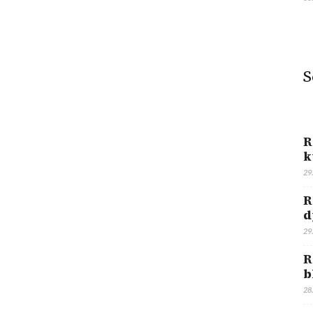
S
R
k
29
R
d
29
R
b
28