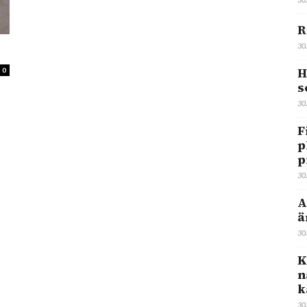
R
30
H
0
s
30
F
p
p
30
A
ä
30
K
n
k
30