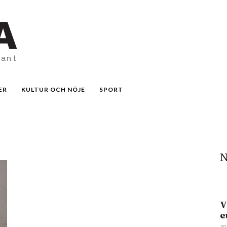
vant
ER
KULTUR OCH NÖJE
SPORT
N
V
e
30