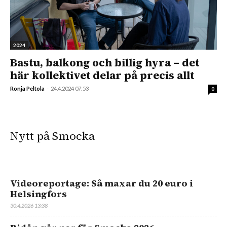
2024
Bastu, balkong och billig hyra – det
här kollektivet delar på precis allt
Ronja Peltola
-
24.4.2024 07:53
0
Nytt på Smocka
Videoreportage: Så maxar du 20 euro i
Helsingfors
30.4.2026 13:38