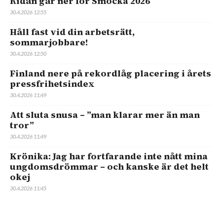
Ridån går ner för Smocka 2026
30.4.2026 12:55
Håll fast vid din arbetsrätt,
sommarjobbare!
30.4.2026 12:50
Finland nere på rekordlåg placering i årets
pressfrihetsindex
30.4.2026 11:49
Att sluta snusa – ”man klarar mer än man
tror”
30.4.2026 11:49
Krönika: Jag har fortfarande inte nått mina
ungdomsdrömmar – och kanske är det helt
okej
30.4.2026 11:45