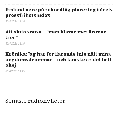
Finland nere på rekordlåg placering i årets
pressfrihetsindex
30.4.2026 11:49
Att sluta snusa – ”man klarar mer än man
tror”
30.4.2026 11:49
Krönika: Jag har fortfarande inte nått mina
ungdomsdrömmar – och kanske är det helt
okej
30.4.2026 11:45
Senaste radionyheter