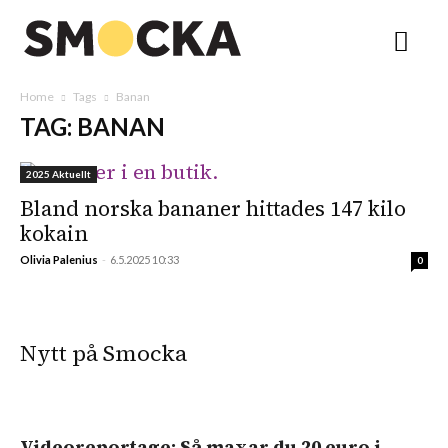
Home
Tags
Banan
TAG: BANAN
2025 Aktuellt
Bland norska bananer hittades 147 kilo
kokain
Olivia Palenius
-
6.5.2025 10:33
0
Nytt på Smocka
Videoreportage: Så maxar du 20 euro i