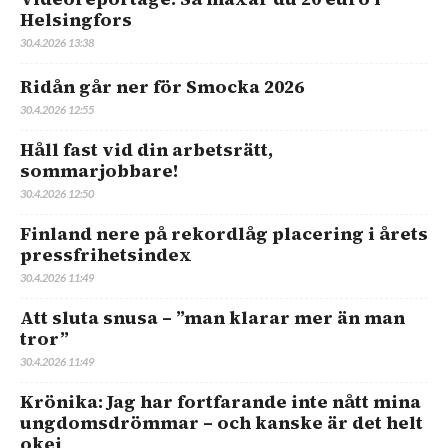
Helsingfors
30.4.2026 13:38
Ridån går ner för Smocka 2026
30.4.2026 12:55
Håll fast vid din arbetsrätt,
sommarjobbare!
30.4.2026 12:50
Finland nere på rekordlåg placering i årets
pressfrihetsindex
30.4.2026 11:49
Att sluta snusa – ”man klarar mer än man
tror”
30.4.2026 11:49
Krönika: Jag har fortfarande inte nått mina
ungdomsdrömmar – och kanske är det helt
okej