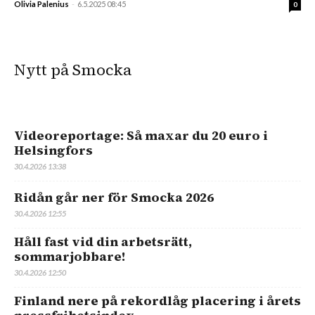
Olivia Palenius
-
6.5.2025 08:45
0
Nytt på Smocka
Videoreportage: Så maxar du 20 euro i
Helsingfors
30.4.2026 13:38
Ridån går ner för Smocka 2026
30.4.2026 12:55
Håll fast vid din arbetsrätt,
sommarjobbare!
30.4.2026 12:50
Finland nere på rekordlåg placering i årets