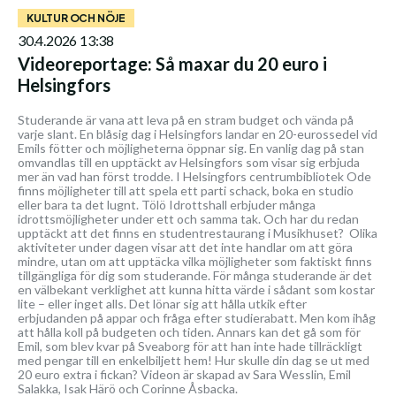
KULTUR OCH NÖJE
30.4.2026 13:38
Videoreportage: Så maxar du 20 euro i
Helsingfors
Studerande är vana att leva på en stram budget och vända på
varje slant. En blåsig dag i Helsingfors landar en 20-eurossedel vid
Emils fötter och möjligheterna öppnar sig. En vanlig dag på stan
omvandlas till en upptäckt av Helsingfors som visar sig erbjuda
mer än vad han först trodde. I Helsingfors centrumbibliotek Ode
finns möjligheter till att spela ett parti schack, boka en studio
eller bara ta det lugnt. Tölö Idrottshall erbjuder många
idrottsmöjligheter under ett och samma tak. Och har du redan
upptäckt att det finns en studentrestaurang i Musikhuset? Olika
aktiviteter under dagen visar att det inte handlar om att göra
mindre, utan om att upptäcka vilka möjligheter som faktiskt finns
tillgängliga för dig som studerande. För många studerande är det
en välbekant verklighet att kunna hitta värde i sådant som kostar
lite – eller inget alls. Det lönar sig att hålla utkik efter
erbjudanden på appar och fråga efter studierabatt. Men kom ihåg
att hålla koll på budgeten och tiden. Annars kan det gå som för
Emil, som blev kvar på Sveaborg för att han inte hade tillräckligt
med pengar till en enkelbiljett hem! Hur skulle din dag se ut med
20 euro extra i fickan? Videon är skapad av Sara Wesslin, Emil
Salakka, Isak Härö och Corinne Åsbacka.