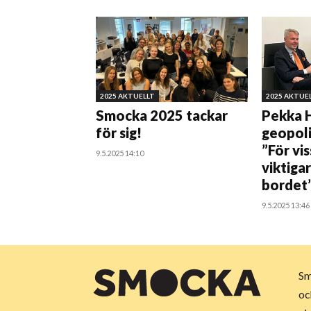
2025 AKTUELLT
2025 AKTUE
Smocka 2025 tackar
Pekka 
för sig!
geopoli
”För vi
9.5.2025 14:10
viktiga
bordet
9.5.2025 13:46
Sm
oc