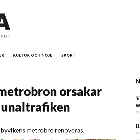
vant
ER
KULTUR OCH NÖJE
SPORT
N
metrobron orsakar
V
unaltrafiken
e
30
R
tbyvikens metrobro renoveras.
30