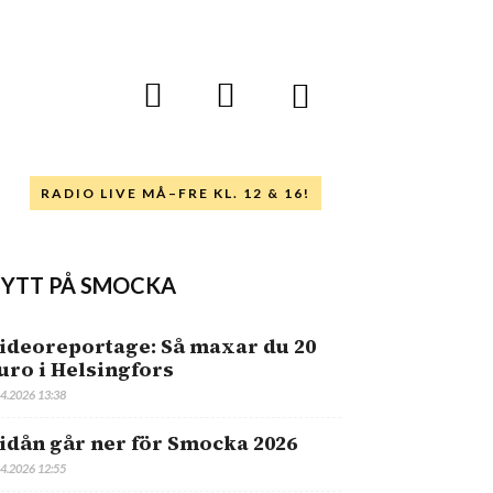
RADIO LIVE MÅ–FRE KL. 12 & 16!
YTT PÅ SMOCKA
ideoreportage: Så maxar du 20
uro i Helsingfors
.4.2026 13:38
idån går ner för Smocka 2026
.4.2026 12:55