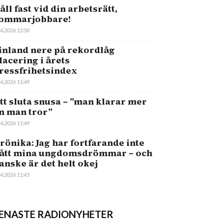
åll fast vid din arbetsrätt,
ommarjobbare!
.4.2026 12:50
inland nere på rekordlåg
lacering i årets
ressfrihetsindex
.4.2026 11:49
tt sluta snusa – ”man klarar mer
n man tror”
.4.2026 11:49
rönika: Jag har fortfarande inte
ått mina ungdomsdrömmar – och
anske är det helt okej
.4.2026 11:45
ENASTE RADIONYHETER