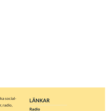
ka social-
LÄNKAR
 radio,
Radio