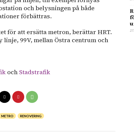
gar på linjen, till exempel förnyas
rostation och belysningen på både
R
tioner förbättras.
f
u
t för att ersätta metron, berättar HRT.
27
y linje, 99V, mellan Östra centrum och
ik
och
Stadstrafik
METRO
RENOVERING