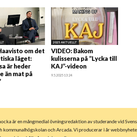
LLT
2025 AKTUELLT
Haavisto om det
VIDEO: Bakom
tiska läget:
kulisserna på ”Lycka till
ssa är heder
KAJ”-videon
re än mat på
9.5.2025 13:24
”
ocka är en mångmedial övningsredaktion av studerande vid Svens
h kommunalhögskolan och Arcada. Vi producerar i år webbnyheter,