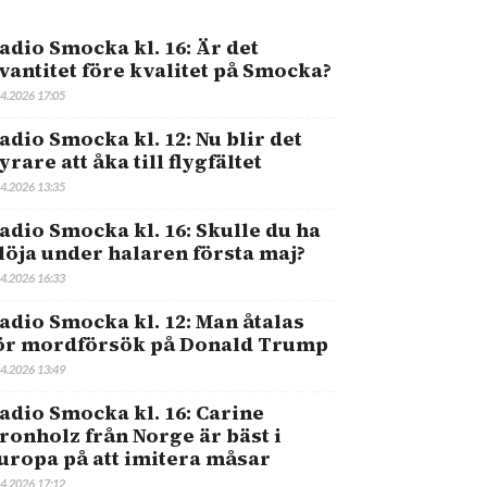
adio Smocka kl. 16: Är det
vantitet före kvalitet på Smocka?
.4.2026 17:05
adio Smocka kl. 12: Nu blir det
yrare att åka till flygfältet
.4.2026 13:35
adio Smocka kl. 16: Skulle du ha
löja under halaren första maj?
.4.2026 16:33
adio Smocka kl. 12: Man åtalas
ör mordförsök på Donald Trump
.4.2026 13:49
adio Smocka kl. 16: Carine
ronholz från Norge är bäst i
uropa på att imitera måsar
.4.2026 17:12