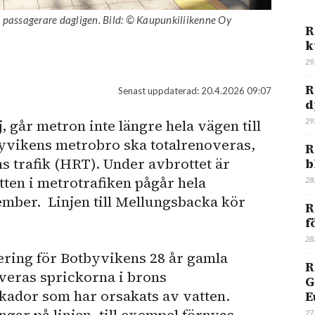
passagerare dagligen. Bild: © Kaupunkiliikenne Oy
R
k
29
R
Senast uppdaterad:
20.4.2026 09:07
d
29
 går metron inte längre hela vägen till
byvikens metrobro ska totalrenoveras,
R
 trafik (HRT). Under avbrottet är
b
ten i metrotrafiken pågår hela
28
ember. Linjen till Mellungsbacka kör
R
f
28
vering för Botbyvikens 28 år gamla
R
veras sprickorna i brons
G
kador som har orsakats av vatten.
E
27