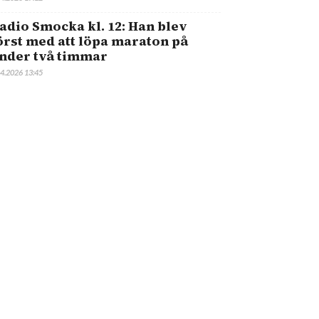
adio Smocka kl. 12: Han blev
örst med att löpa maraton på
nder två timmar
.4.2026 13:45