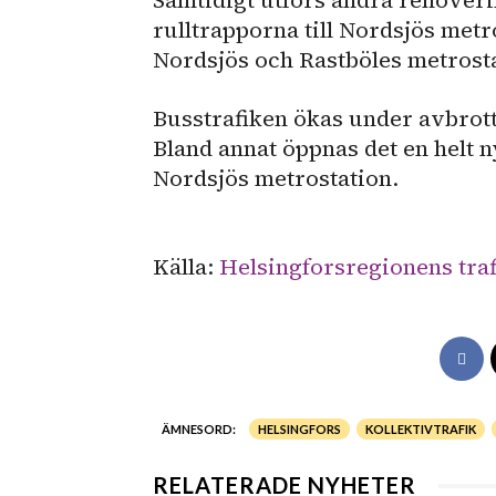
Samtidigt utförs andra renoverin
rulltrapporna till Nordsjös met
Nordsjös och Rastböles metrosta
Busstrafiken ökas under avbrotte
Bland annat öppnas det en helt n
Nordsjös metrostation.
Källa:
Helsingforsregionens traf
ÄMNESORD:
HELSINGFORS
KOLLEKTIVTRAFIK
RELATERADE NYHETER