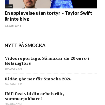
2024
En upplevelse utan tortyr – Taylor Swift
är inte blyg
3.5.2024 11:45
NYTT PÅ SMOCKA
Videoreportage: Så maxar du 20 euro i
Helsingfors
30.4.2026 13:38
Ridån går ner för Smocka 2026
30.4.2026 12:55
Håll fast vid din arbetsrätt,
sommarjobbare!
30.4.2026 12:50