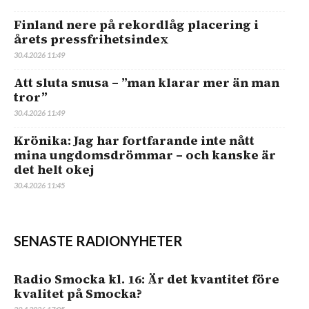
Finland nere på rekordlåg placering i
årets pressfrihetsindex
30.4.2026 11:49
Att sluta snusa – ”man klarar mer än man
tror”
30.4.2026 11:49
Krönika: Jag har fortfarande inte nått
mina ungdomsdrömmar – och kanske är
det helt okej
30.4.2026 11:45
SENASTE RADIONYHETER
Radio Smocka kl. 16: Är det kvantitet före
kvalitet på Smocka?