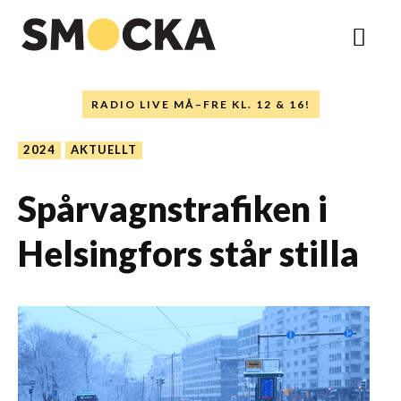
RADIO LIVE MÅ–FRE KL. 12 & 16!
2024
AKTUELLT
Spårvagnstrafiken i
Helsingfors står stilla