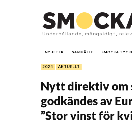
Underhållande, mångsidigt, rele
NYHETER
SAMHÄLLE
SMOCKA TYCK
2024
AKTUELLT
Nytt direktiv om 
godkändes av Eu
”Stor vinst för kv