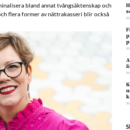
H
minalisera bland annat tvångsäktenskap och
s
ch flera former av nättrakasseri blir också
30
F
p
p
30
A
ä
30
K
n
k
30
S