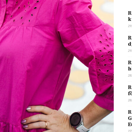
R
k
29
R
d
29
R
b
28
R
f
28
R
G
E
27