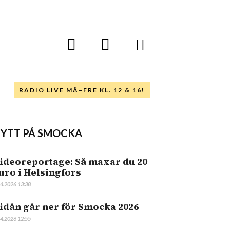
RADIO LIVE MÅ–FRE KL. 12 & 16!
YTT PÅ SMOCKA
ideoreportage: Så maxar du 20
uro i Helsingfors
.4.2026 13:38
idån går ner för Smocka 2026
.4.2026 12:55