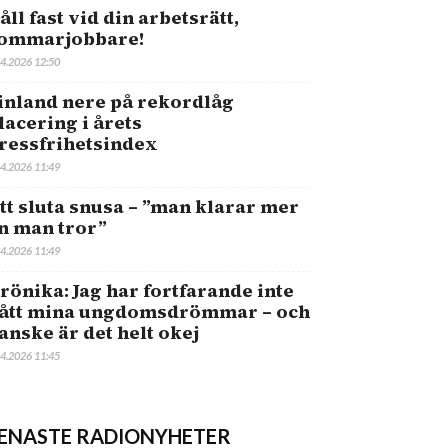
åll fast vid din arbetsrätt,
ommarjobbare!
.4.2026 12:50
inland nere på rekordlåg
lacering i årets
ressfrihetsindex
.4.2026 11:49
tt sluta snusa – ”man klarar mer
n man tror”
.4.2026 11:49
rönika: Jag har fortfarande inte
ått mina ungdomsdrömmar – och
anske är det helt okej
.4.2026 11:45
ENASTE RADIONYHETER