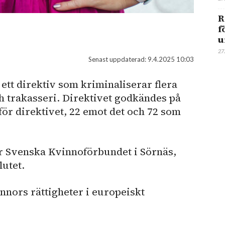
R
f
u
27
Senast uppdaterad:
9.4.2025 10:03
tt direktiv som kriminaliserar flera
ch trakasseri. Direktivet godkändes på
för direktivet, 22 emot det och 72 som
ör Svenska Kvinnoförbundet i Sörnäs,
utet.
innors rättigheter i europeiskt