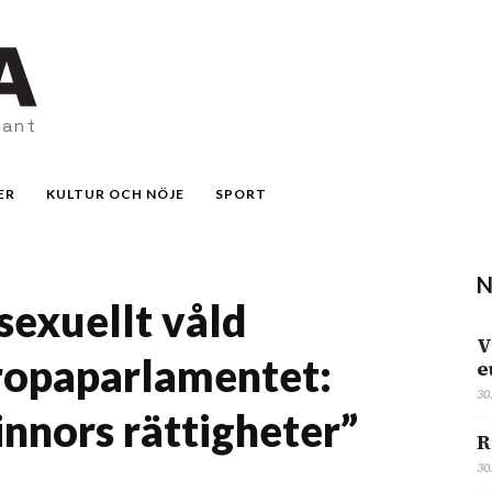
vant
ER
KULTUR OCH NÖJE
SPORT
N
sexuellt våld
V
ropaparlamentet:
e
30
innors rättigheter”
R
30