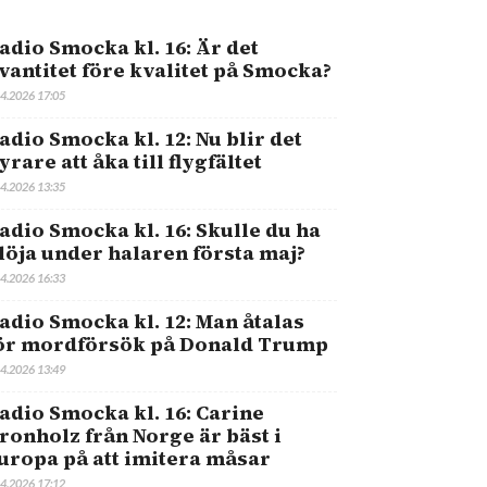
adio Smocka kl. 16: Är det
vantitet före kvalitet på Smocka?
.4.2026 17:05
adio Smocka kl. 12: Nu blir det
yrare att åka till flygfältet
.4.2026 13:35
adio Smocka kl. 16: Skulle du ha
löja under halaren första maj?
.4.2026 16:33
adio Smocka kl. 12: Man åtalas
ör mordförsök på Donald Trump
.4.2026 13:49
adio Smocka kl. 16: Carine
ronholz från Norge är bäst i
uropa på att imitera måsar
.4.2026 17:12