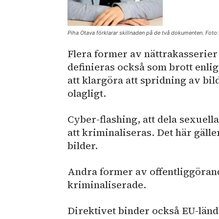
Piha Otava förklarar skillnaden på de två dokumenten. Fot
Flera former av nättrakasserier s
definieras också som brott enli
att klargöra att spridning av bi
olagligt.
Cyber-flashing, att dela sexuel
att kriminaliseras. Det här gäll
bilder.
Andra former av offentliggörand
kriminaliserade.
Direktivet binder också EU-länder